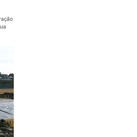
ração
sua