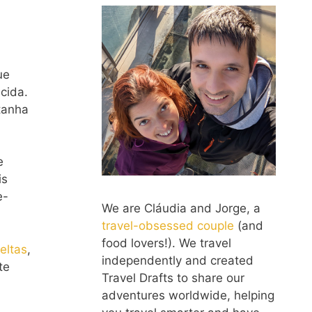
ue
cida.
tanha
e
is
e-
We are Cláudia and Jorge, a
travel-obsessed couple
(and
food lovers!). We travel
eltas
,
independently and created
te
Travel Drafts to share our
adventures worldwide, helping