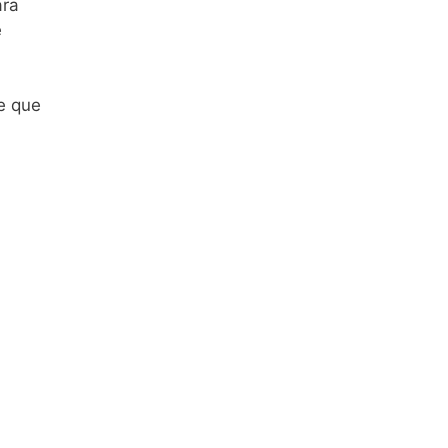
ara
e
e que