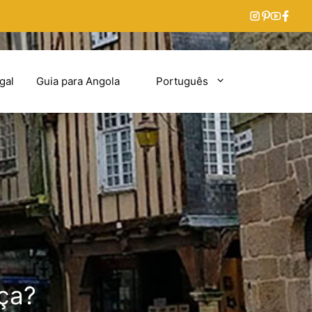
gal
Guia para Angola
Português
nça?