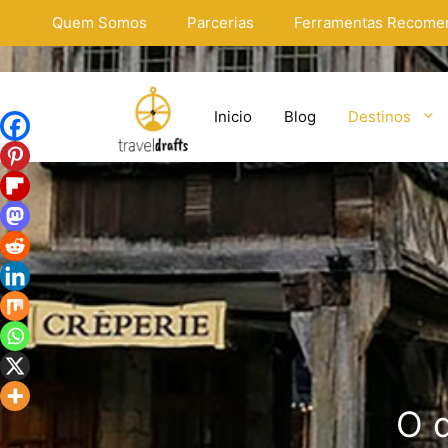
Saltar
Quem Somos
Parcerias
Ferramentas Recome
para
o
conteúdo
Inicio
Blog
Destinos
O q