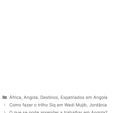
Categorias
África
,
Angola
,
Destinos
,
Expatriados em Angola
Como fazer o trilho Siq em Wadi Mujib, Jordânia
O que se pode aprender a trabalhar em Angola?