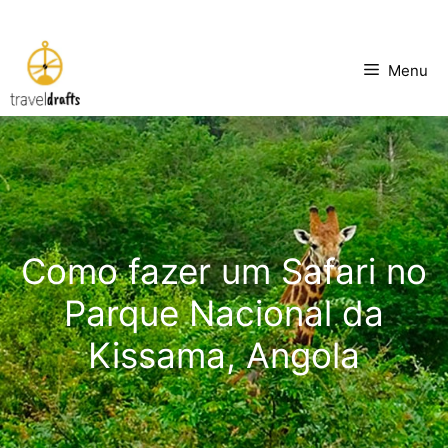
Saltar
para
Menu
o
conteúdo
Como fazer um Safari no
Parque Nacional da
Kissama, Angola