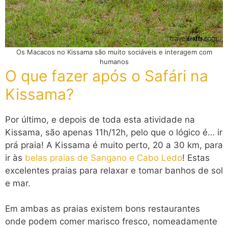
Os Macacos no Kissama são muito sociáveis e interagem com
humanos
O que fazer após o Safári na
Kissama?
Por último, e depois de toda esta atividade na
Kissama, são apenas 11h/12h, pelo que o lógico é… ir
prá praia! A Kissama é muito perto, 20 a 30 km, para
ir às
belas praias de Sangano e Cabo Ledo
! Estas
excelentes praias para relaxar e tomar banhos de sol
e mar.
Em ambas as praias existem bons restaurantes
onde podem comer marisco fresco, nomeadamente